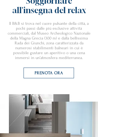
Soggiornare
all'insegna del relax
Il B&B si trova nel cuore pulsante della città, a
pochi passi dalle più esclusive attività
commerciali, dal Museo Archeologico Nazionale
della Magna Grecia (300 m) e dalla bellissima
Rada dei Giunchi, zona caratterizzata da
numerosi stabilimenti balneari in cui è
possibile gustare un aperitivo o una cena
immersi in un’atmosfera mediterranea.
PRENOTA ORA