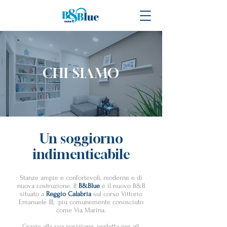
CHI SIAMO
Un soggiorno
indimenticabile
Stanze ampie e confortevoli, moderne e di
nuova costruzione. Il
B&Blue
è il nuovo B&B
situato a
Reggio Calabria
sul corso Vittorio
Emanuele III, più comunemente conosciuto
come Via Marina.
Grazie alla sua posizione, perfetta per gli